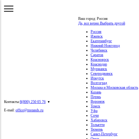
Ваш город:
Россия
Да, все верно
Выбрать другой
Россия
Ижевск
Екатеринбург
Нижний Новгород
Челябинск
Саратов
Красноярск
Краснодар
Мурманск
Северодвинск
Иркутск
Волгоград
Москва и Московская область
Казань
Пермь
Воронеж
Контакты:
8(800) 250 05 76
Томск
E-mail:
office@mstands.ru
Уфа
Сочи
Хабаровск
Тольятти
Тюмень
Санкт-Петербург
Омск