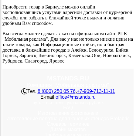
Приобрести товар в Барнауле можно онлайн,
воспользовавшись услугами адресной доставки от курьерской
службы или забрать в ближайшей точке выдачи и оплатив
удобным Вам способом.
Вы всегда можете сделать заказ на официальном сайте РПК
"Мобильная реклама". Для вас у нас не только низкие цены на
такие товары, как Информационные стойки, но и быстрая
доставка в ближайшие города: в Алейск, Белокуриха, Бийск,
Горняк, Заринск, Змеиногорск, Камень-на-Оби, Новоалтайск,
Рубцовск, Славгород, Яровое
MSTANDS.RU
Компания "Мобильная реклама"
Тел.:
8 (800) 250 05 76
,
+7-909-713-11-11
E-mail:
office@mstands.ru
руб. – все цены указаны в рублях
FAQ
Изготовление фотопанели
Изготовление полотна для тканевых стендов Profabric
Словарь терминов
Дизайн макетов
Требование к макету