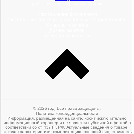
руб. – все цены указаны в рублях
FAQ
Изготовление фотопанели
Изготовление полотна для тканевых стендов Profabric
Словарь терминов
Дизайн макетов
Требование к макету
© 2026 год. Все права защищены.
Политика конфиденциальности
Информация, размещённая на сайте, носит исключительно
информационный характер и не является публичной офертой в
соответствии со ст. 437 ГК РФ. Актуальные сведения о товаре,
включая характеристики, комплектацию, внешний вид, стоимость