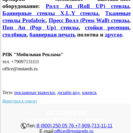
оборудование:
Ролл Ап (Roll UP) стенды
,
Баннерные стенды X,L,Y стенды
,
Тканевые
стенды Profabric
,
Пресс Волл (Press Wall) стенды
,
Поп Ап (Pop Up) стенды
,
стойки ресепшн
,
столбики
,
баннерная печать
полотна и
другое
.
РПК "Мобильная Реклама"
тел. +79097131111
office@mstands.ru
Теги:
рекламные вывески
,
дизайн код
,
ижевск
Вернуться к списку
MSTANDS.RU
Компания "Мобильная реклама"
Тел.:
8 (800) 250 05 76
,
+7-909-713-11-11
E-mail:
office@mstands.ru