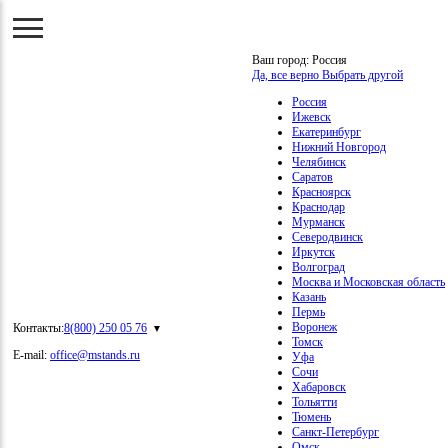
Ваш город:
Россия
Да, все верно
Выбрать другой
Россия
Ижевск
Екатеринбург
Нижний Новгород
Челябинск
Саратов
Красноярск
Краснодар
Мурманск
Северодвинск
Иркутск
Волгоград
Москва и Московская область
Казань
Пермь
Воронеж
Контакты:
8(800) 250 05 76
Томск
E-mail:
office@mstands.ru
Уфа
Сочи
Хабаровск
Тольятти
Тюмень
Санкт-Петербург
Омск